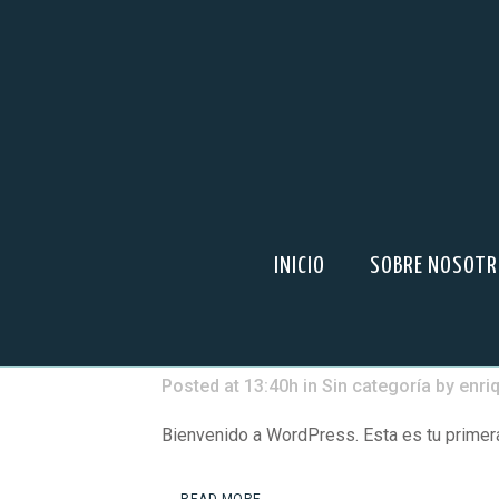
INICIO
SOBRE NOSOT
19 JUL
¡HOLA, MUNDO!
Posted at 13:40h
in
Sin categoría
by
enri
Bienvenido a WordPress. Esta es tu primera e