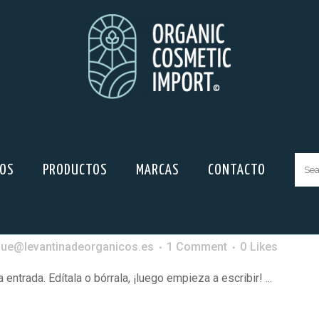
ROS
PRODUCTOS
MARCAS
CONTACTO
Sear
for:
que@levantinadeorganicos.es
1 Comment
0
Likes
ntrada. Edítala o bórrala, ¡luego empieza a escribir! ...