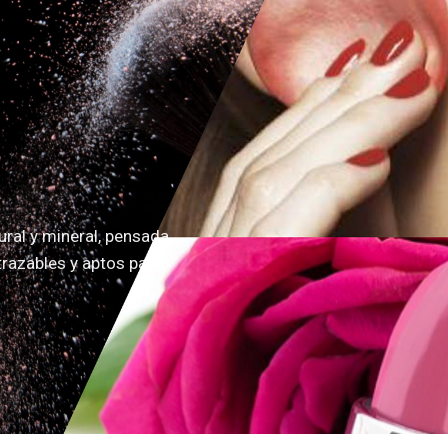
ural y mineral, pensada
trazables y aptos para